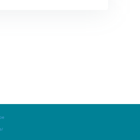
.be
e/