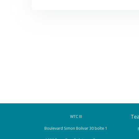
T
e
WTC III
Boulevard Simon Bolivar 30 boîte 1