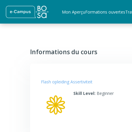
Passer au contenu principal
Mon Aperçu
Formations ouvertes
Tra
Informations du cours
Flash opleiding Assertiviteit
Skill Level
:
Beginner