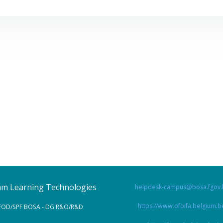
am Learning Technologies
helpdesk-campus@bosa.fgov
https://www.ofoifa.belgium.b
FOD/SPF BOSA - DG R&O/R&D