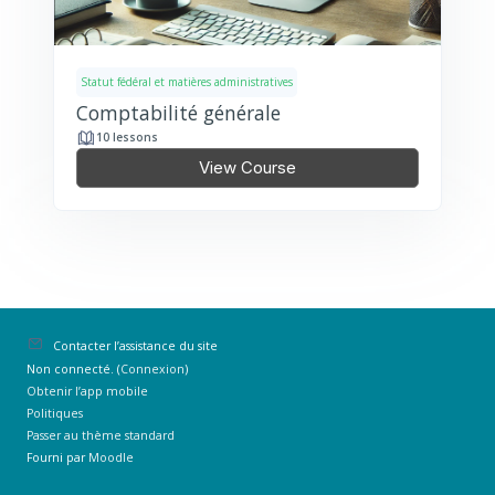
Statut fédéral et matières administratives
Comptabilité générale
10 lessons
View Course
Contacter l’assistance du site
Non connecté. (
Connexion
)
Obtenir l’app mobile
Politiques
Passer au thème standard
Fourni par
Moodle