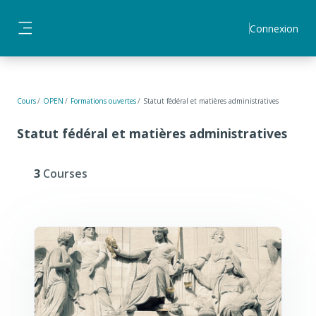
Passer au contenu principal
Connexion
Panneau latéral
Cours
OPEN
Formations ouvertes
Statut fédéral et matières administratives
Statut fédéral et matières administratives
3
Courses